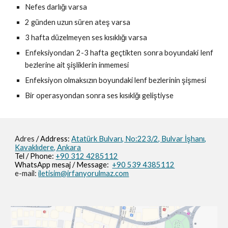
Nefes darlığı varsa
2 günden uzun süren ateş varsa
3 hafta düzelmeyen ses kısıklığı varsa
Enfeksiyondan 2-3 hafta geçtikten sonra boyundaki lenf
bezlerine ait şişliklerin inmemesi
Enfeksiyon olmaksızın boyundaki lenf bezlerinin şişmesi
Bir operasyondan sonra ses kısıklğı geliştiyse
Adres
/ Address:
Atatürk Bulvarı, No:223/2,
Bulvar İşhanı,
Kavaklıdere, Ankara
Tel / Phone:
+90 312 4285112
WhatsApp mesaj / M
essage
:
+90 539 4385112
e-mail:
iletisim@irfanyorulmaz.com