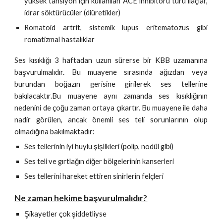
yüksek tansiyon için kullanılan ACE inhibitörü türü ilaçlar,
idrar söktürücüler (diüretikler)
Romatoid artrit, sistemik lupus eritematozus gibi
romatizmal hastalıklar
Ses kısıklığı 3 haftadan uzun sürerse bir KBB uzamanına
başvurulmalıdır. Bu muayene sırasında ağızdan veya
burundan boğazın gerisine girilerek ses tellerine
bakılacaktır.Bu muayene aynı zamanda ses kısıklığının
nedenini de çoğu zaman ortaya çıkartır. Bu muayene ile daha
nadir görülen, ancak önemli ses teli sorunlarının olup
olmadığına bakılmaktadır:
Ses tellerinin iyi huylu şişlikleri (polip, nodül gibi)
Ses teli ve gırtlağın diğer bölgelerinin kanserleri
Ses tellerini hareket ettiren sinirlerin felçleri
Ne zaman hekime başvurulmalıdır?
Şikayetler çok şiddetliyse