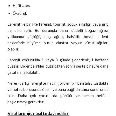
Hafif ateş
Öksürük
Larenjit ile birlikte farenjit, tonsillit, soğuk algınlığı, veya grip
de bulunabilir. Bu durumda daha şiddetli boğaz ağrısı,
yutkunma güçlüğü, baş ağrısı, halsizlik, boyunda lenf
bezlerinde büyüme, burun akıntısı, yaygın vücut ağrıları
olabilir.
Larenjit çoğunlukla 2. veya 3. günde şiddetlenir, 1 haftada
düzelir. Diğer belirtiler düzeldikten sonra seste bir süre daha
çatallanma kalabilir.
Nefes darlığı larenjitte nadir görülen bir belirtidir. Gırtlakta
ve nefes borusunda ödem ve buna bağlı daralma sonucunda
olur. Daha çok çocuklarda görülür ve hemen hekime
başvurmayı gerektirir.
Viral larenjit nasıl tedavi edilir?