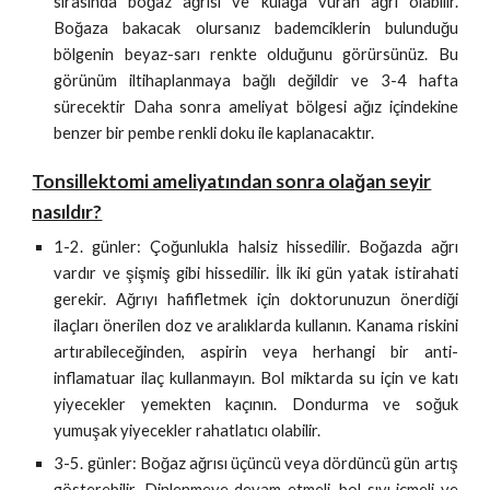
sırasında boğaz ağrısı ve kulağa vuran ağrı olabilir.
Boğaza bakacak olursanız bademciklerin bulunduğu
bölgenin beyaz-sarı renkte olduğunu görürsünüz. Bu
görünüm iltihaplanmaya bağlı değildir ve 3-4 hafta
sürecektir Daha sonra ameliyat bölgesi ağız içindekine
benzer bir pembe renkli doku ile kaplanacaktır.
Tonsillektomi ameliyatından sonra olağan seyir
nasıldır?
1-2. günler: Çoğunlukla halsiz hissedilir. Boğazda ağrı
vardır ve şişmiş gibi hissedilir. İlk iki gün yatak istirahati
gerekir. Ağrıyı hafifletmek için doktorunuzun önerdiği
ilaçları önerilen doz ve aralıklarda kullanın. Kanama riskini
artırabileceğinden, aspirin veya herhangi bir anti-
inflamatuar ilaç kullanmayın. Bol miktarda su için ve katı
yiyecekler yemekten kaçının. Dondurma ve soğuk
yumuşak yiyecekler rahatlatıcı olabilir.
3-5. günler: Boğaz ağrısı üçüncü veya dördüncü gün artış
gösterebilir. Dinlenmeye devam etmeli, bol sıvı içmeli ve