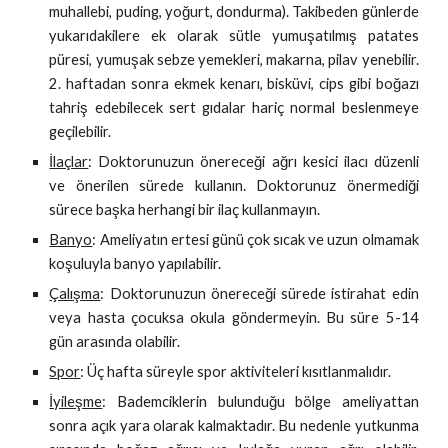
muhallebi, puding, yoğurt, dondurma). Takibeden günlerde
yukarıdakilere ek olarak sütle yumuşatılmış patates
püresi, yumuşak sebze yemekleri, makarna, pilav yenebilir.
2. haftadan sonra ekmek kenarı, bisküvi, cips gibi boğazı
tahriş edebilecek sert gıdalar hariç normal beslenmeye
geçilebilir.
İlaçlar
: Doktorunuzun önereceği ağrı kesici ilacı düzenli
ve önerilen sürede kullanın. Doktorunuz önermediği
sürece başka herhangi bir ilaç kullanmayın.
Banyo
: Ameliyatın ertesi günü çok sıcak ve uzun olmamak
koşuluyla banyo yapılabilir.
Çalışma
: Doktorunuzun önereceği sürede istirahat edin
veya hasta çocuksa okula göndermeyin. Bu süre 5-14
gün arasında olabilir.
Spor
: Üç hafta süreyle spor aktiviteleri kısıtlanmalıdır.
İyileşme
: Bademciklerin bulunduğu bölge ameliyattan
sonra açık yara olarak kalmaktadır. Bu nedenle yutkunma