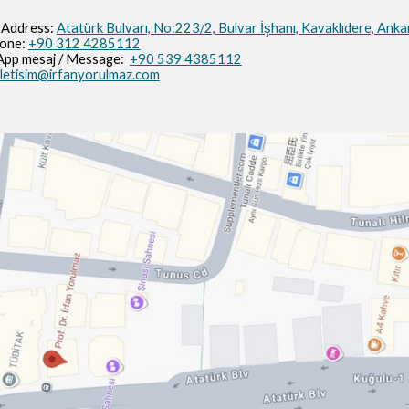
 Address:
Atatürk Bulvarı, No:223/2,
Bulvar İşhanı,
Kavaklıdere, Anka
hone:
+90 312 4285112
pp mesaj / M
essage
:
+90 539 4385112
iletisim@irfanyorulmaz.com