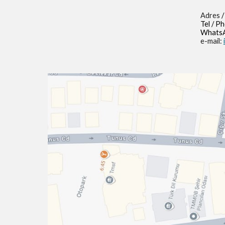
Adres
/
Tel / P
WhatsA
e-mail: