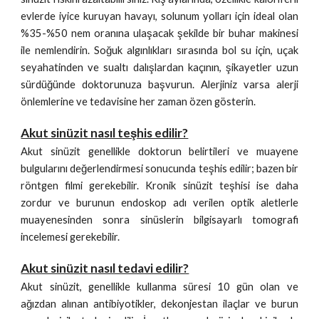
evlerde iyice kuruyan havayı, solunum yolları için ideal olan
%35-%50 nem oranına ulaşacak şekilde bir buhar makinesi
ile nemlendirin. Soğuk algınlıkları sırasında bol su için, uçak
seyahatinden ve sualtı dalışlardan kaçının, şikayetler uzun
sürdüğünde doktorunuza başvurun. Alerjiniz varsa alerji
önlemlerine ve tedavisine her zaman özen gösterin.
Akut sinüzit nasıl teşhis edilir?
Akut sinüzit genellikle doktorun belirtileri ve muayene
bulgularını değerlendirmesi sonucunda teşhis edilir; bazen bir
röntgen filmi gerekebilir. Kronik sinüzit teşhisi ise daha
zordur ve burunun endoskop adı verilen optik aletlerle
muayenesinden sonra sinüslerin bilgisayarlı tomografi
incelemesi gerekebilir.
Akut sinüzit nasıl tedavi edilir?
Akut sinüzit, genellikle kullanma süresi 10 gün olan ve
ağızdan alınan antibiyotikler, dekonjestan ilaçlar ve burun