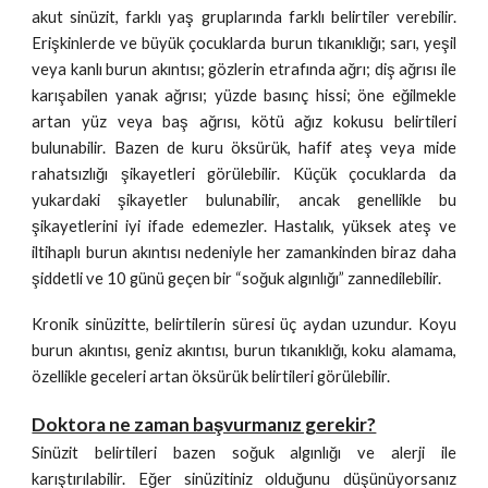
akut sinüzit, farklı yaş gruplarında farklı belirtiler verebilir.
Erişkinlerde ve büyük çocuklarda burun tıkanıklığı; sarı, yeşil
veya kanlı burun akıntısı; gözlerin etrafında ağrı; diş ağrısı ile
karışabilen yanak ağrısı; yüzde basınç hissi; öne eğilmekle
artan yüz veya baş ağrısı, kötü ağız kokusu belirtileri
bulunabilir. Bazen de kuru öksürük, hafif ateş veya mide
rahatsızlığı şikayetleri görülebilir. Küçük çocuklarda da
yukardaki şikayetler bulunabilir, ancak genellikle bu
şikayetlerini iyi ifade edemezler. Hastalık, yüksek ateş ve
iltihaplı burun akıntısı nedeniyle her zamankinden biraz daha
şiddetli ve 10 günü geçen bir “soğuk algınlığı” zannedilebilir.
Kronik sinüzitte, belirtilerin süresi üç aydan uzundur. Koyu
burun akıntısı, geniz akıntısı, burun tıkanıklığı, koku alamama,
özellikle geceleri artan öksürük belirtileri görülebilir.
Doktora ne zaman başvurmanız gerekir?
Sinüzit belirtileri bazen soğuk algınlığı ve alerji ile
karıştırılabilir. Eğer sinüzitiniz olduğunu düşünüyorsanız