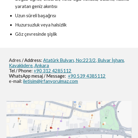
yaratan geniz akıntısı
Uzun süreli başağrısı
Huzursuzluk veya halsizlik
Göz çevresinde şişlik
Adres
/ Address:
Atatürk Bulvarı, No:223/2,
Bulvar İşhanı,
Kavaklıdere, Ankara
Tel / Phone:
+90 312 4285112
WhatsApp mesaj / M
essage
:
+90 539 4385112
e-mail:
iletisim@irfanyorulmaz.com