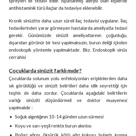
spreyleri ile tedavi edilir. İspatlanmış alerjisi olan kişilerde
antihistaminik türü ilaçlar da tedaviye eklenebilir.
Kronik sinüzitte daha uzun süreli ilaç tedavisi uygulanır. İlaç
tedavilerinden yarar görmeyen hastalarda ameliyatla tedavi
gerekir. Günümüzde sinüzit ameliyatlarının çoğunluğu,
dışarıdan görünür bir kesi yapılmaksızın, burun deliği içinden
endoskopik yöntemle yapılmaktadır. Bkz. Endoskopik sinüs
cerrahisi
Çocuklarda sinüzit farklı mıdır?
Çocuklarda solunum yolu enfeksiyonları erişkinlerden daha
sık görüldüğü ve sinüzit belirtileri daha silik seyrettiği için
teşhis de daha zordur. Çocuklarda aşağıdaki belirtilerin
varlığı sinüziti düşündürmeli ve doktor muayenesi
yapılmalıdır :
Soğuk algınlığının 10-14 günden uzun sürmesi
Koyu ve sarı-yeşil renkte burun akıntısı
Boğaz ağrısı, öksürük, kötü ağız kokusu, bulantı, kusma