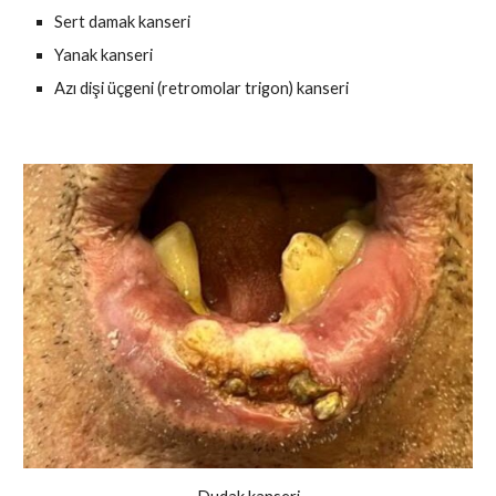
Sert damak kanseri
Yanak kanseri
Azı dişi üçgeni (retromolar trigon) kanseri