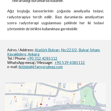
tekrarladığı durumlarda kullanılır.
Ağız boşluğu kanserlerinin çoğunda ameliyatla tedavi,
radyoterapiye tercih edilir. Bazı durumlarda ameliyattan
sonra radyoterapi uygulanması şeklinde her iki tedavi
yönteminin de birlikte kullanılması gerekebilir.
Adres
/ Address:
Atatürk Bulvarı, No:223/2,
Bulvar İşhanı,
Kavaklıdere, Ankara
Tel / Phone:
+90 312 4285112
WhatsApp mesaj / M
essage
:
+90 539 4385112
e-mail:
iletisim@irfanyorulmaz.com