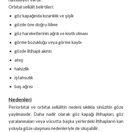
Orbital sellülit belirtileri:
göz kapağında kızarıklık ve şişik
gözde öne doğru itilme
göz hareketlerinin ağrılı ve kısıtlı olması
görme bozukluğu veya görme kaybı
gözde iltihaplı akıntı
ateş
halsizlik
iştahsızlık
baş ağrısı
Nedenleri
Periorbital ve orbital sellülitin nedeni sıklıkla sinüzitin göze
yayılmasıdır. Daha nadir olarak göz kapağı iltihapları, göz
yaralanmaları veya vücutta başka yerlerdeki iltihapların kan
yoluyla göze ulaşması nedenleriyle de oluşabilir.