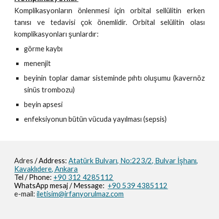
Komplikasyonların önlenmesi için orbital sellülitin erken
tanısı ve tedavisi çok önemlidir. Orbital selülitin olası
komplikasyonları şunlardır:
görme kaybı
menenjit
beyinin toplar damar sisteminde pıhtı oluşumu (kavernöz
sinüs trombozu)
beyin apsesi
enfeksiyonun bütün vücuda yayılması (sepsis)
Adres
/ Address:
Atatürk Bulvarı, No:223/2,
Bulvar İşhanı,
Kavaklıdere, Ankara
Tel / Phone:
+90 312 4285112
WhatsApp mesaj / M
essage
:
+90 539 4385112
e-mail:
iletisim@irfanyorulmaz.com