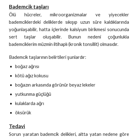
Bademcik taşları
Ölü hücreler, mikroorganizmalar ve yiyecekler
bademciklerdeki deliklerde sıkışıp uzun süre kaldıklarında
yoğunlaşabilir, hatta içlerinde kalsiyum birikmesi sonucunda
sert taşlar oluşabilir. Bunun nedeni çoğunlukla
bademciklerim müzmin iltihaplı (kronik tonsillit) olmasıdır.
Bademcik taşlarının belirtileri şunlardır:
boğaz ağrısı
kötü ağız kokusu
boğazın arkasında görünür beyaz lekeler
yutkunma güçlüğü
kulaklarda ağrı
öksürük
Tedavi
Sorun yaratan bademcik delikleri, altta yatan nedene göre