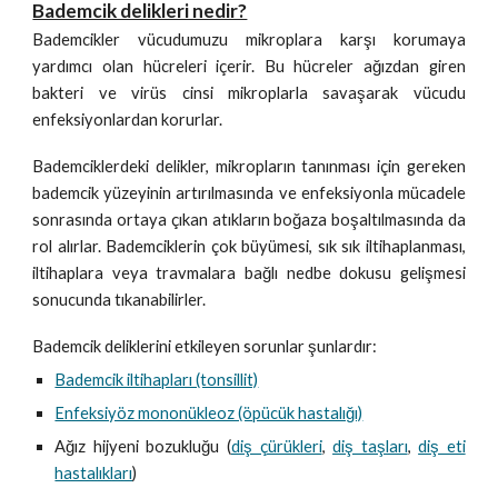
Bademcik delikleri nedir?
Bademcikler vücudumuzu mikroplara karşı korumaya
yardımcı olan hücreleri içerir. Bu hücreler ağızdan giren
bakteri ve virüs cinsi mikroplarla savaşarak vücudu
enfeksiyonlardan korurlar.
Bademciklerdeki delikler, mikropların tanınması için gereken
bademcik yüzeyinin artırılmasında ve enfeksiyonla mücadele
sonrasında ortaya çıkan atıkların boğaza boşaltılmasında da
rol alırlar. Bademciklerin çok büyümesi, sık sık iltihaplanması,
iltihaplara veya travmalara bağlı nedbe dokusu gelişmesi
sonucunda tıkanabilirler.
Bademcik deliklerini etkileyen sorunlar şunlardır:
Bademcik iltihapları (tonsillit)
Enfeksiyöz mononükleoz (öpücük hastalığı)
Ağız hijyeni bozukluğu (
diş çürükleri
,
diş taşları
,
diş eti
hastalıkları
)