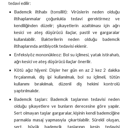
tedavi edilir:
Bademcik iltihabı (tonsillit): Virüslerin neden olduğu
iltihaplanmalar çoğunlukla tedavi gerektirmez ve
kendiliğinden düzelir; şikayetlerin azaltılması için ağrı
kesici ve ateş düşürücü ilaçlar, pastil ve gargaralar
kullanılabilir. Bakterilerin neden olduğu bademcik
iltihaplarında antibiyotik tedavisi eklenir.
Enfeksiyöz mononükleoz: Bol su içilmesi, yatak istirahatı,
ağrı kesici ve ateş düşürücü ilaçlar önerilir.
Kötü ağız hijyeni: Dişler her gün en az 2 kez 2 dakika
fırçalanmalı, diş ipi kullanılmalı, bol su içilmeli, tütün
kullanımı bırakılmalı, düzenli diş hekimi kontrolü
yaptırılmalıdır.
Bademcik taşları: Bademcik taşlarının tedavisi neden
olduğu şikayetlere ve bunların derecesine göre yapılır.
Sert olmayan taşlar gargaralar, kişinin kendi bademciğine
parmakla masaj yapmasıyla çıkartılabilir. Sürekli oluşan,
sert, büyük bademcik taşlarının kesin tedavisi