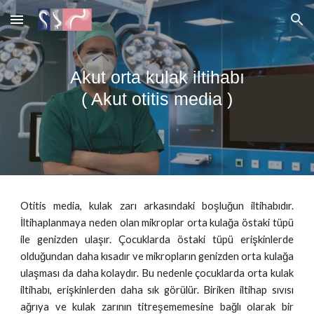
Skip to main content
Skip to navigation
Akut orta kulak iltihabı
( Akut otitis media )
Otitis media, kulak zarı arkasındaki boşluğun iltihabıdır.
İltihaplanmaya neden olan mikroplar orta kulağa östaki tüpü
ile genizden ulaşır. Çocuklarda östaki tüpü erişkinlerde
olduğundan daha kısadır ve mikropların genizden orta kulağa
ulaşması da daha kolaydır. Bu nedenle çocuklarda orta kulak
iltihabı, erişkinlerden daha sık görülür. Biriken iltihap sıvısı
ağrıya ve kulak zarının titreşememesine bağlı olarak bir