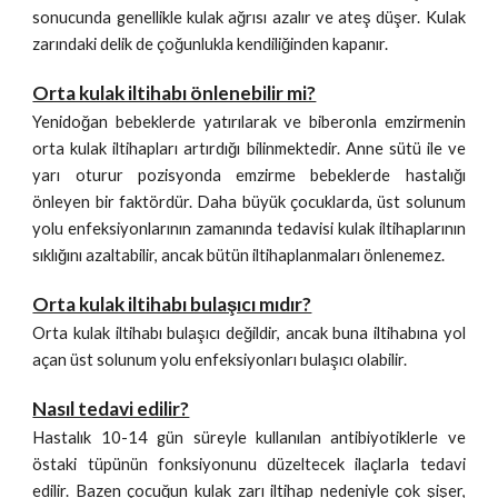
sonucunda genellikle kulak ağrısı azalır ve ateş düşer. Kulak
zarındaki delik de çoğunlukla kendiliğinden kapanır.
Orta kulak iltihabı önlenebilir mi?
Yenidoğan bebeklerde yatırılarak ve biberonla emzirmenin
orta kulak iltihapları artırdığı bilinmektedir. Anne sütü ile ve
yarı oturur pozisyonda emzirme bebeklerde hastalığı
önleyen bir faktördür. Daha büyük çocuklarda, üst solunum
yolu enfeksiyonlarının zamanında tedavisi kulak iltihaplarının
sıklığını azaltabilir, ancak bütün iltihaplanmaları önlenemez.
Orta kulak iltihabı bulaşıcı mıdır?
Orta kulak iltihabı bulaşıcı değildir, ancak buna iltihabına yol
açan üst solunum yolu enfeksiyonları bulaşıcı olabilir.
Nasıl tedavi edilir?
Hastalık 10-14 gün süreyle kullanılan antibiyotiklerle ve
östaki tüpünün fonksiyonunu düzeltecek ilaçlarla tedavi
edilir. Bazen çocuğun kulak zarı iltihap nedeniyle çok şişer,