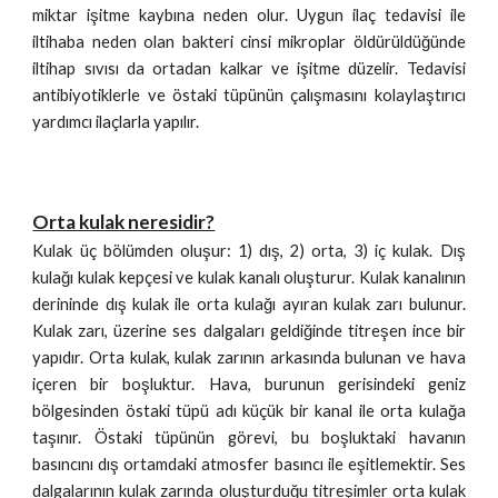
miktar işitme kaybına neden olur. Uygun ilaç tedavisi ile
iltihaba neden olan bakteri cinsi mikroplar öldürüldüğünde
iltihap sıvısı da ortadan kalkar ve işitme düzelir. Tedavisi
antibiyotiklerle ve östaki tüpünün çalışmasını kolaylaştırıcı
yardımcı ilaçlarla yapılır.
Orta kulak neresidir?
Kulak üç bölümden oluşur: 1) dış, 2) orta, 3) iç kulak. Dış
kulağı kulak kepçesi ve kulak kanalı oluşturur. Kulak kanalının
derininde dış kulak ile orta kulağı ayıran kulak zarı bulunur.
Kulak zarı, üzerine ses dalgaları geldiğinde titreşen ince bir
yapıdır. Orta kulak, kulak zarının arkasında bulunan ve hava
içeren bir boşluktur. Hava, burunun gerisindeki geniz
bölgesinden östaki tüpü adı küçük bir kanal ile orta kulağa
taşınır. Östaki tüpünün görevi, bu boşluktaki havanın
basıncını dış ortamdaki atmosfer basıncı ile eşitlemektir. Ses
dalgalarının kulak zarında oluşturduğu titreşimler orta kulak