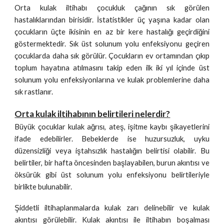
Orta kulak iltihabı çocukluk çağının sık görülen
hastalıklarından birisidir. İstatistikler üç yaşına kadar olan
çocukların üçte ikisinin en az bir kere hastalığı geçirdiğini
göstermektedir. Sık üst solunum yolu enfeksiyonu geçiren
çocuklarda daha sık görülür. Çocukların ev ortamından çıkıp
toplum hayatına atılmasını takip eden ilk iki yıl içinde üst
solunum yolu enfeksiyonlarına ve kulak problemlerine daha
sık rastlanır.
Orta kulak iltihabının belirtileri nelerdir?
Büyük çocuklar kulak ağrısı, ateş, işitme kaybı şikayetlerini
ifade edebilirler. Bebeklerde ise huzursuzluk, uyku
düzensizliği veya iştahsızlık hastalığın belirtisi olabilir. Bu
belirtiler, bir hafta öncesinden başlayabilen, burun akıntısı ve
öksürük gibi üst solunum yolu enfeksiyonu belirtileriyle
birlikte bulunabilir.
Şiddetli iltihaplanmalarda kulak zarı delinebilir ve kulak
akıntısı görülebilir. Kulak akıntısı ile iltihabın boşalması