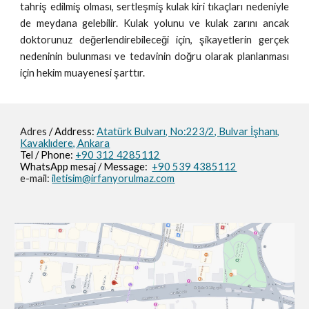
tahriş edilmiş olması, sertleşmiş kulak kiri tıkaçları nedeniyle
de meydana gelebilir. Kulak yolunu ve kulak zarını ancak
doktorunuz değerlendirebileceği için, şikayetlerin gerçek
nedeninin bulunması ve tedavinin doğru olarak planlanması
için hekim muayenesi şarttır.
Adres
/ Address:
Atatürk Bulvarı, No:223/2,
Bulvar İşhanı,
Kavaklıdere, Ankara
Tel / Phone:
+90 312 4285112
WhatsApp mesaj / M
essage
:
+90 539 4385112
e-mail:
iletisim@irfanyorulmaz.com