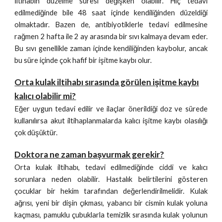
İltihabın düzelme süresi değişken olabilir. Hiç tedavi
edilmediğinde bile 48 saat içinde kendiliğinden düzeldiği
olmaktadır. Bazen de, antibiyotiklerle tedavi edilmesine
rağmen 2 hafta ile 2 ay arasında bir sıvı kalmaya devam eder.
Bu sıvı genellikle zaman içinde kendiliğinden kaybolur, ancak
bu süre içinde çok hafif bir işitme kaybı olur.
Orta kulak iltihabı sırasında görülen işitme kaybı
kalıcı olabilir mi?
Eğer uygun tedavi edilir ve ilaçlar önerildiği doz ve sürede
kullanılırsa akut iltihaplanmalarda kalıcı işitme kaybı olasılığı
çok düşüktür.
Doktora ne zaman başvurmak gerekir?
Orta kulak iltihabı, tedavi edilmediğinde ciddi ve kalıcı
sorunlara neden olabilir. Hastalık belirtilerini gösteren
çocuklar bir hekim tarafından değerlendirilmelidir. Kulak
ağrısı, yeni bir dişin çıkması, yabancı bir cismin kulak yoluna
kaçması, pamuklu çubuklarla temizlik sırasında kulak yolunun