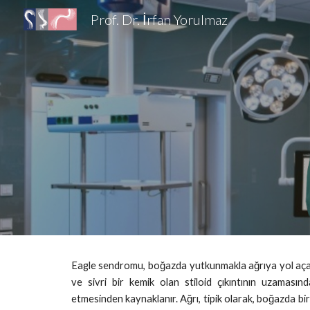
Prof. Dr. İrfan Yorulmaz
Sk
Eagle sendromu, boğazda yutkunmakla ağrıya yol aça
ve sivri bir kemik olan stiloid çıkıntının uzaması
etmesinden kaynaklanır. Ağrı, tipik olarak, boğazda bir 