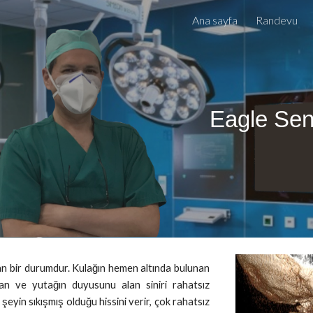
Ana sayfa
Randevu
ip to main content
Skip to navigat
Eagle Se
n bir durumdur. Kulağın hemen altında bulunan
ndan ve yutağın duyusunu alan siniri rahatsız
şeyin sıkışmış olduğu hissini verir, çok rahatsız