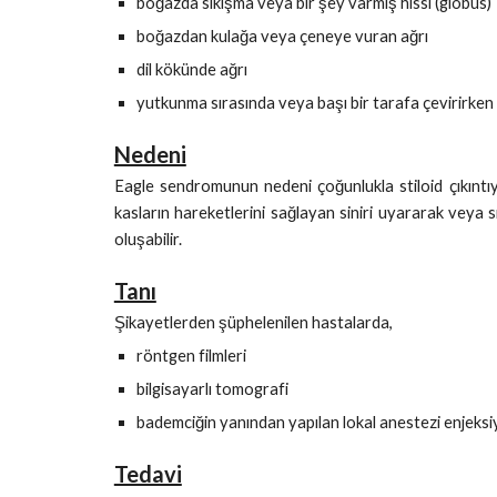
boğazda sıkışma veya bir şey varmış hissi (globus)
boğazdan kulağa veya çeneye vuran ağrı
dil kökünde ağrı
yutkunma sırasında veya başı bir tarafa çevirirken a
Nedeni
Eagle sendromunun nedeni çoğunlukla stiloid çıkıntı
kasların hareketlerini sağlayan siniri uyararak veya 
oluşabilir.
Tanı
Şikayetlerden şüphelenilen hastalarda,
röntgen filmleri
bilgisayarlı tomografi
bademciğin yanından yapılan lokal anestezi enjeksiyo
Tedavi