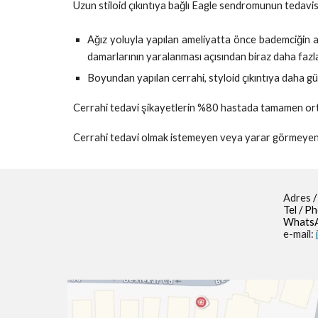
Uzun stiloid çıkıntıya bağlı Eagle sendromunun tedavisi s
Ağız yoluyla yapılan ameliyatta önce bademciğin a
damarlarının yaralanması açısından biraz daha fazla 
Boyundan yapılan cerrahi, styloid çıkıntıya daha güv
Cerrahi tedavi şikayetlerin %80 hastada tamamen ort
Cerrahi tedavi olmak istemeyen veya yarar görmeyen ha
Adres
/
Tel / P
WhatsA
e-mail: