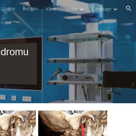
Ulaşım
İletişim
Klinik
Yazılar
Language
ion
ndromu