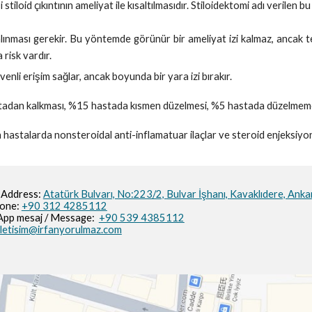
tiloid çıkıntının ameliyat ile kısaltılmasıdır. Stiloidektomi adı verilen 
lınması gerekir. Bu yöntemde görünür bir ameliyat izi kalmaz, ancak t
risk vardır.
enli erişim sağlar, ancak boyunda bir yara izi bırakır.
adan kalkması, %15 hastada kısmen düzelmesi, %5 hastada düzelmemesi
stalarda nonsteroidal anti-inflamatuar ilaçlar ve steroid enjeksiyonl
 Address:
Atatürk Bulvarı, No:223/2,
Bulvar İşhanı,
Kavaklıdere, Anka
hone:
+90 312 4285112
pp mesaj / M
essage
:
+90 539 4385112
iletisim@irfanyorulmaz.com