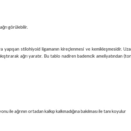
ğrı görülebilir.
ya yapışan stilohiyoid ligamanın kireçlenmesi ve kemikleşmesidir. Uz
sıkıştırarak ağrı yaratır. Bu tablo nadiren bademcik ameliyatından (to
nu ile ağrının ortadan kalkıp kalkmadığına bakılması ile tanı koyulur