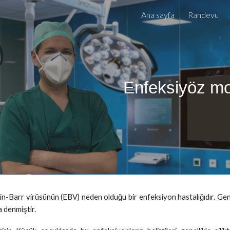
Ana sayfa
Randevu
ip to main content
Skip to navigat
Enfeksiyöz m
-Barr virüsünün (EBV) neden olduğu bir enfeksiyon hastalığıdır. Genel
a denmiştir.