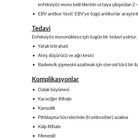
enfeksiyöz mono belirtilerinin ortaya çıkışından 2-4
EBV antikor testi: EBV’ye özgü antikorlar araştırılı
Tedavi
Enfeksiyöz mononükleoz için özgün bir tedavi yoktur. 
Yatak istirahati
Ateş düşürücü ve ağrı kesici
Bademcik şişmesini azaltmak için steroid türü bir il
Komplikasyonlar
Dalak büyümesi
Karaciğer iltihabı
Kansızlık
Pıhtılaşma hücrelerinde (trombositler) azalma
Kalp iltihabı
Menenjit