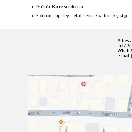
Guillain-Barré sendromu
Solunum engelleyecek derecede bademcik şişliği
Adres
/
Tel / P
WhatsA
e-mail: