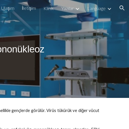
Ulaşım
İletişim
Klinik
Yazılar
Language
ion
ononükleoz
likle gençlerde görülür. Virüs tükürük ve diğer vücut