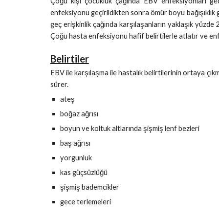
Çoğu kişi çocukluk çağında EBV enfeksiyonları geçir
enfeksiyonu geçirildikten sonra ömür boyu bağışıklık g
geç erişkinlik çağında karşılaşanların yaklaşık yüzd
Çoğu hasta enfeksiyonu hafif belirtilerle atlatır ve enf
Belirtiler
EBV ile karşılaşma ile hastalık belirtilerinin ortaya ç
sürer.
ateş
boğaz ağrısı
boyun ve koltuk altlarında şişmiş lenf bezleri
baş ağrısı
yorgunluk
kas güçsüzlüğü
şişmiş bademcikler
gece terlemeleri