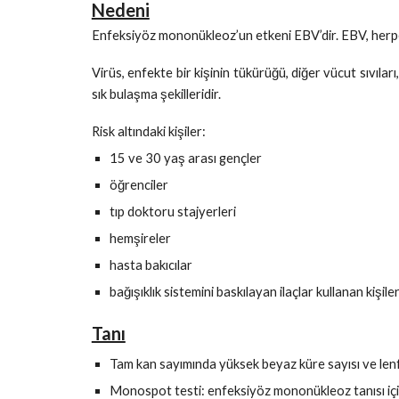
Nedeni
Enfeksiyöz mononükleoz’un etkeni EBV’dir. EBV, herpes 
Virüs, enfekte bir kişinin tükürüğü, diğer vücut sıvılar
sık bulaşma şekilleridir.
Risk altındaki kişiler:
15 ve 30 yaş arası gençler
öğrenciler
tıp doktoru stajyerleri
hemşireler
hasta bakıcılar
bağışıklık sistemini baskılayan ilaçlar kullanan kişile
Tanı
Tam kan sayımında yüksek beyaz küre sayısı ve lenfo
Monospot testi: enfeksiyöz mononükleoz tanısı için e