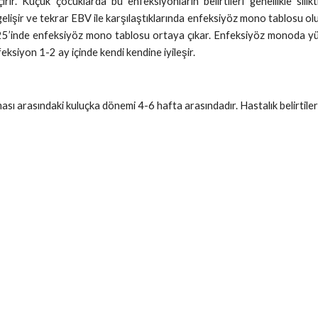
ir. Küçük çocuklarda bu enfeksiyonların belirtileri genellikle sil
elişir ve tekrar EBV ile karşılaştıklarında enfeksiyöz mono tablosu ol
e 25’inde enfeksiyöz mono tablosu ortaya çıkar. Enfeksiyöz monoda yük
eksiyon 1-2 ay içinde kendi kendine iyileşir.
ıkması arasındaki kuluçka dönemi 4-6 hafta arasındadır. Hastalık belirt