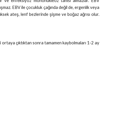
iktir ve enfeksiyöz mononükleoz tanısı almazlar. EBV
uşmaz. EBV ile çocukluk çağında değil de, ergenlik veya
sek ateş, lenf bezlerinde şişme ve boğaz ağrısı olur.
ileri ortaya çıktıktan sonra tamamen kaybolmaları 1-2 ay