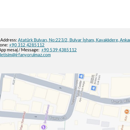
 Address:
Atatürk Bulvarı, No:223/2,
Bulvar İşhanı,
Kavaklıdere, Anka
hone:
+90 312 4285112
pp mesaj / M
essage
:
+90 539 4385112
iletisim@irfanyorulmaz.com