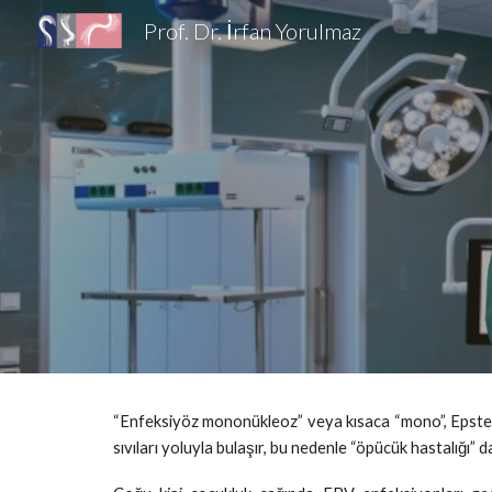
Prof. Dr. İrfan Yorulmaz
Sk
“Enfeksiyöz mononükleoz” veya kısaca “mono”, Epstein
sıvıları yoluyla bulaşır, bu nedenle “öpücük hastalığı” d