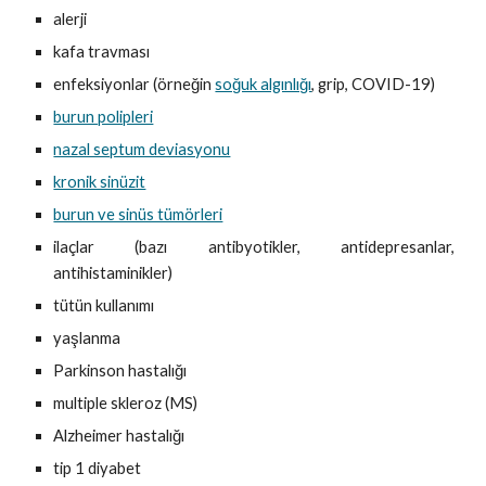
alerji
kafa travması
enfeksiyonlar (örneğin
soğuk algınlığı
, grip, COVID-19)
burun polipleri
nazal septum deviasyonu
kronik sinüzit
burun ve sinüs tümörleri
ilaçlar (bazı antibyotikler, antidepresanlar,
antihistaminikler)
tütün kullanımı
yaşlanma
Parkinson hastalığı
multiple skleroz (MS)
Alzheimer hastalığı
tip 1 diyabet