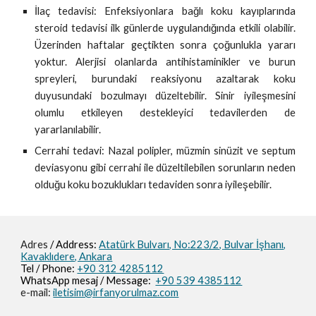
İlaç tedavisi: Enfeksiyonlara bağlı koku kayıplarında
steroid tedavisi ilk günlerde uygulandığında etkili olabilir.
Üzerinden haftalar geçtikten sonra çoğunlukla yararı
yoktur. Alerjisi olanlarda antihistaminikler ve burun
spreyleri, burundaki reaksiyonu azaltarak koku
duyusundaki bozulmayı düzeltebilir. Sinir iyileşmesini
olumlu etkileyen destekleyici tedavilerden de
yararlanılabilir.
Cerrahi tedavi:
Nazal polipler
,
müzmin sinüzit
ve
septum
deviasyonu
gibi cerrahi ile düzeltilebilen sorunların neden
olduğu koku bozuklukları tedaviden sonra iyileşebilir.
Adres
/ Address:
Atatürk Bulvarı, No:223/2,
Bulvar İşhanı,
Kavaklıdere, Ankara
Tel / Phone:
+90 312 4285112
WhatsApp mesaj / M
essage
:
+90 539 4385112
e-mail:
iletisim@irfanyorulmaz.com