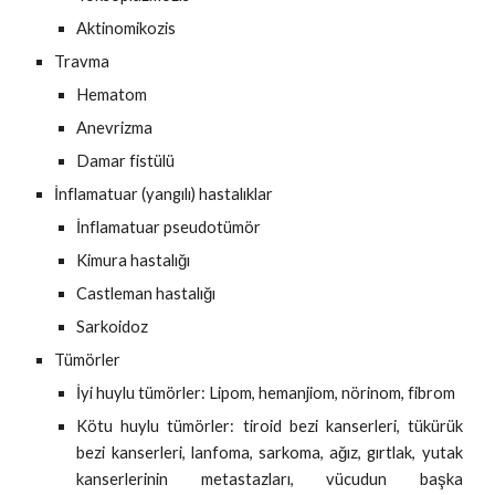
Aktinomikozis
Travma
Hematom
Anevrizma
Damar fistülü
İnflamatuar (yangılı) hastalıklar
İnflamatuar pseudotümör
Kimura hastalığı
Castleman hastalığı
Sarkoidoz
Tümörler
İyi huylu tümörler: Lipom, hemanjiom, nörinom, fibrom
Kötu huylu tümörler: tiroid bezi kanserleri, tükürük
bezi kanserleri, lanfoma, sarkoma, ağız, gırtlak, yutak
kanserlerinin metastazları, vücudun başka