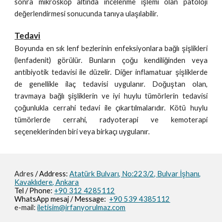
sonra mikroskop altında incelenme işlemi olan patoloji
değerlendirmesi sonucunda tanıya ulaşılabilir.
Tedavi
Boyunda en sık lenf bezlerinin enfeksiyonlara bağlı şişlikleri
(lenfadenit) görülür. Bunların çoğu kendiliğinden veya
antibiyotik tedavisi ile düzelir. Diğer inflamatuar şişliklerde
de genellikle ilaç tedavisi uygulanır. Doğuştan olan,
travmaya bağlı şişliklerin ve iyi huylu tümörlerin tedavisi
çoğunlukla cerrahi tedavi ile çıkartılmalarıdır. Kötü huylu
tümörlerde cerrahi, radyoterapi ve kemoterapi
seçeneklerinden biri veya birkaçı uygulanır.
Adres
/ Address:
Atatürk Bulvarı, No:223/2,
Bulvar İşhanı,
Kavaklıdere, Ankara
Tel / Phone:
+90 312 4285112
WhatsApp mesaj / M
essage
:
+90 539 4385112
e-mail:
iletisim@irfanyorulmaz.com