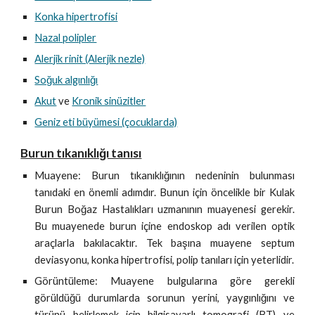
Konka hipertrofisi
Nazal polipler
Alerjik rinit (Alerjik nezle)
Soğuk algınlığı
Akut
ve
Kronik sinüzitler
Geniz eti büyümesi (çocuklarda)
Burun tıkanıklığı tanısı
Muayene: Burun tıkanıklığının nedeninin bulunması
tanıdaki en önemli adımdır. Bunun için öncelikle bir Kulak
Burun Boğaz Hastalıkları uzmanının muayenesi gerekir.
Bu muayenede burun içine endoskop adı verilen optik
araçlarla bakılacaktır. Tek başına muayene septum
deviasyonu, konka hipertrofisi, polip tanıları için yeterlidir.
Görüntüleme: Muayene bulgularına göre gerekli
görüldüğü durumlarda sorunun yerini, yaygınlığını ve
türünü belirlemek için bilgisayarlı tomografi (BT) ve