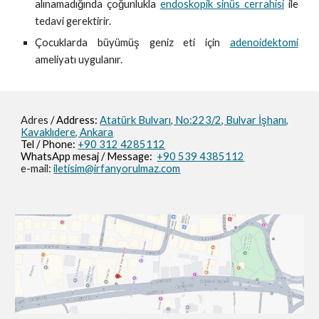
alınamadığında çoğunlukla
endoskopik sinüs cerrahisi
ile
tedavi gerektirir.
Çocuklarda büyümüş geniz eti için
adenoidektomi
ameliyatı uygulanır.
Adres
/ Address:
Atatürk Bulvarı, No:223/2,
Bulvar İşhanı,
Kavaklıdere, Ankara
Tel / Phone:
+90 312 4285112
WhatsApp mesaj / M
essage
:
+90 539 4385112
e-mail:
iletisim@irfanyorulmaz.com