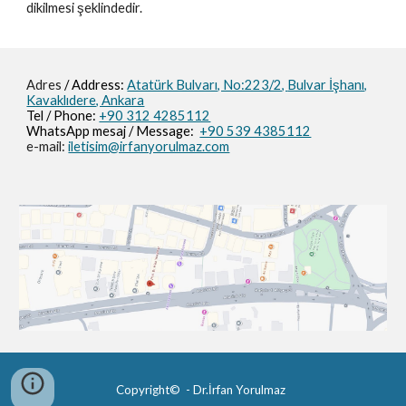
dikilmesi şeklindedir.
Adres
/ Address:
Atatürk Bulvarı, No:223/2,
Bulvar İşhanı,
Kavaklıdere, Ankara
Tel / Phone:
+90 312 4285112
WhatsApp mesaj / M
essage
:
+90 539 4385112
e-mail:
iletisim@irfanyorulmaz.com
Copyright© - Dr.İrfan Yorulmaz