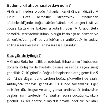
Bademcik iltihabı nasıl tedavi edilir?
Virüslerin neden olduğu iltihaplar kendiliğinden düzelir. A
Grubu Beta hemolitik streptokok iltihabından
şüphelenildiğinde, boğaz sürüntüsünde hızlı antijen testi ve
boğaz kültürü ile bakteri araştırılır. Eğer A Grubu Beta
hemolitik streptokok iltihabı olduğu kesinleşirse, ağızdan ya
da enjeksiyon şeklinde verilebilen bir antibiyotik ile tedavi
edilmesi gerekecektir. Tedavi süresi 10 gündür.
Kaç günde iyileşir?
A Grubu Beta hemolitik streptokok iltihaplarının inkubasyon
dönemi (bulaşma ile hastalık oluşma arasında geçen süre)
genellikle 7-10 gündür. Boğaz iltihaplarında ateş genellikle 5
gün içinde düşer, bunu takiben boğaz şikayetleri de azalır.
Antibiyotik tedavisi genellikle 10 günde tamamlanır. Eğer
belirtiler düzelmişse ve ateş yoksa, antibiyotik tedavisinin
başlanmasını takibeden 48. saatten sonra çocuğunuz okula
gidebilir. İlk 48 saatte bulaşıcılık devam eder ve okuldaki