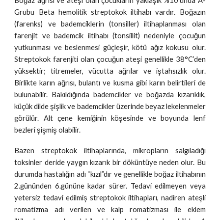
Boğaz ağrısı ve ateşi olan çocukların yaklaşık %10’unda A-
Grubu Beta hemolitik streptokok iltihabı vardır. Boğazın
(farenks) ve bademciklerin (tonsiller) iltihaplanması olan
farenjit ve bademcik iltihabı (tonsillit) nedeniyle çocuğun
yutkunması ve beslenmesi güçleşir, kötü ağız kokusu olur.
Streptokok farenjiti olan çocuğun ateşi genellikle 38°C’den
yüksektir; titremeler, vücutta ağrılar ve iştahsızlık olur.
Birlikte karın ağrısı, bulantı ve kusma gibi karın belirtileri de
bulunabilir. Bakıldığında bademcikler ve boğazda kızarıklık,
küçük dilde şişlik ve bademcikler üzerinde beyaz lekelenmeler
görülür. Alt çene kemiğinin köşesinde ve boyunda lenf
bezleri şişmiş olabilir.
Bazen streptokok iltihaplarında, mikropların salgıladığı
toksinler deride yaygın kızarık bir döküntüye neden olur. Bu
durumda hastalığın adı “kızıl”dır ve genellikle boğaz iltihabının
2.gününden 6.gününe kadar sürer. Tedavi edilmeyen veya
yetersiz tedavi edilmiş streptokok iltihapları, nadiren ateşli
romatizma adı verilen ve kalp romatizması ile eklem