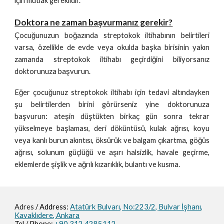
için mutlak gereklidir.
Doktora ne zaman başvurmanız gerekir?
Çocuğunuzun boğazında streptokok iltihabının belirtileri
varsa, özellikle de evde veya okulda başka birisinin yakın
zamanda streptokok iltihabı geçirdiğini biliyorsanız
doktorunuza başvurun.
Eğer çocuğunuz streptokok iltihabı için tedavi altındayken
şu belirtilerden birini görürseniz yine doktorunuza
başvurun: ateşin düştükten birkaç gün sonra tekrar
yükselmeye başlaması, deri döküntüsü, kulak ağrısı, koyu
veya kanlı burun akıntısı, öksürük ve balgam çıkartma, göğüs
ağrısı, solunum güçlüğü ve aşırı halsizlik, havale geçirme,
eklemlerde şişlik ve ağrılı kızarıklık, bulantı ve kusma.
Adres
/ Address:
Atatürk Bulvarı, No:223/2,
Bulvar İşhanı,
Kavaklıdere, Ankara
Tel / Phone:
+90 312 4285112