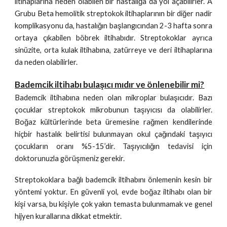
iltihaplarına neden olabilen bir hastalığa da yol açabilirler. A
Grubu Beta hemolitik streptokok iltihaplarının bir diğer nadir
komplikasyonu da, hastalığın başlangıcından 2-3 hafta sonra
ortaya çıkabilen böbrek iltihabıdır. Streptokoklar ayrıca
sinüzite, orta kulak iltihabına, zatürreye ve deri iltihaplarına
da neden olabilirler.
Bademcik iltihabı bulaşıcı mıdır ve önlenebilir mi?
Bademcik iltihabına neden olan mikroplar bulaşıcıdır. Bazı
çocuklar streptokok mikrobunun taşıyıcısı da olabilirler.
Boğaz kültürlerinde beta üremesine rağmen kendilerinde
hiçbir hastalık belirtisi bulunmayan okul çağındaki taşıyıcı
çocukların oranı %5-15’dir. Taşıyıcılığın tedavisi için
doktorunuzla görüşmeniz gerekir.
Streptokoklara bağlı bademcik iltihabını önlemenin kesin bir
yöntemi yoktur. En güvenli yol, evde boğaz iltihabı olan bir
kişi varsa, bu kişiyle çok yakın temasta bulunmamak ve genel
hijyen kurallarına dikkat etmektir.