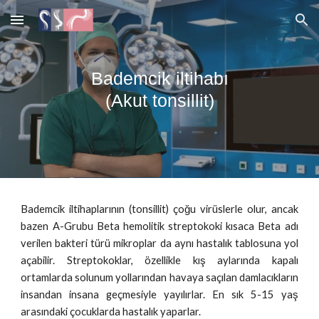
Skip to main content
Skip to navigation
Bademcik iltihabı
(Akut tonsillit)
Bademcik iltihaplarının (tonsillit) çoğu virüslerle olur, ancak
bazen A-Grubu Beta hemolitik streptokoki kısaca Beta adı
verilen bakteri türü mikroplar da aynı hastalık tablosuna yol
açabilir. Streptokoklar, özellikle kış aylarında kapalı
ortamlarda solunum yollarından havaya saçılan damlacıkların
insandan insana geçmesiyle yayılırlar. En sık 5-15 yaş
arasındaki çocuklarda hastalık yaparlar.