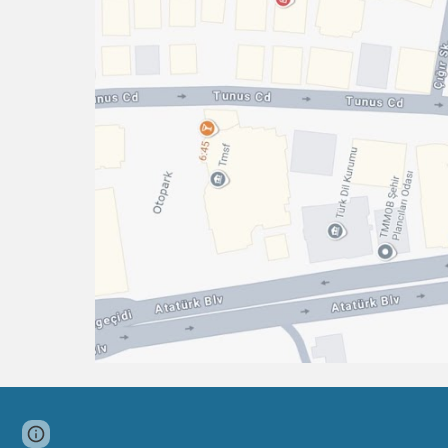
Google Sites
Report abuse