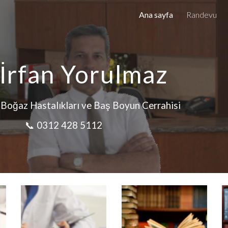
Ana sayfa
Randevu
ip to main content
Skip to navigat
 İrfan Yorulmaz
Boğaz Hastalıkları ve Baş Boyun Cerrahisi
📞
0312 428 5112