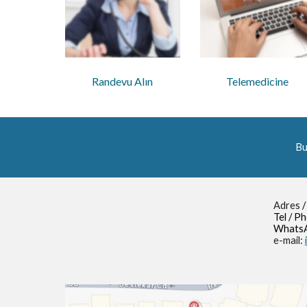
Randevu Alın
Telemedicine
Bu
Adres
/
Tel / P
WhatsA
e-mail: