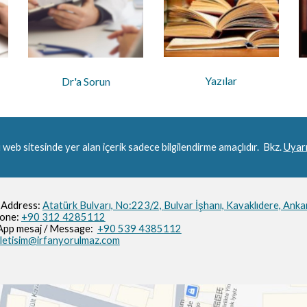
Yazılar
Dr'a Soru
n
 web sitesinde yer alan içerik sadece bilgilendirme amaçlıdır. Bkz.
Uyarı
 Address:
Atatürk Bulvarı, No:223/2,
Bulvar İşhanı,
Kavaklıdere, Anka
hone:
+90 312 4285112
pp mesaj / M
essage
:
+90 539 4385112
iletisim@irfanyorulmaz.com