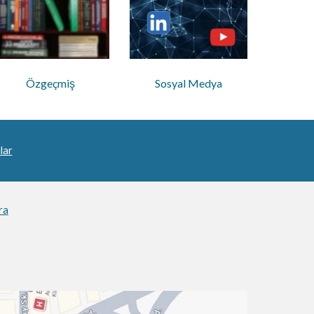
Özgeçmiş
Sosyal Medya
lar
ra