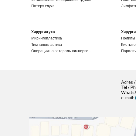
Потеря слуха
...
Лимфати
Хирургия уха
Хирурги
Мирингопластика
Полипы 
Тимпанопластика
Кисты го
Операция на латеральном нерве
...
Паралич
Adres
/
Tel / P
WhatsA
e-mail: