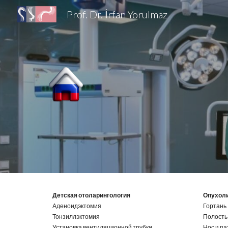
Prof. Dr. İrfan Yorulmaz
Sk
Детская отоларингология
Опухоли
Аденоидэктомия
Гортань
Тонзиллэктомия
Полость 
Установка вентиляционной трубки
Нос и па