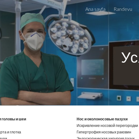
Ana sayfa
Randevu
ip to main content
Skip to navigat
Ус
 головы и шеи
Нос и околоносовые пазухи
Искривление носовой перегородки
рта и глотка
Гипертрофия носовых раковин
зухи
Эндоскопическая хирургия пазух