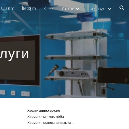
Ulaşım
İletişim
Klinik
Yazılar
Language
ion
луги
Храп и апноэ во сне
Хирургия мягкого нёба
Хирургия основания языка
...