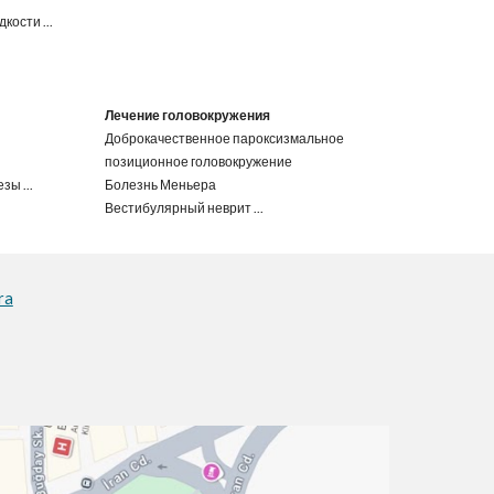
дкости
...
Лечение головокружения
Доброкачественное пароксизмальное
позиционное головокружение
езы
...
Болезнь Меньера
Вестибулярный неврит
...
ra