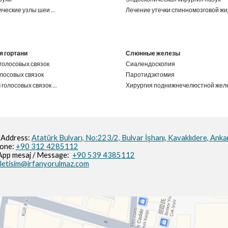
ческие узлы шеи
...
Лечение утечки спинномозговой жи
я гортани
Слюнные железы
голосовых связок
Сиалендоскопия
лосовых связок
Паротидэктомия
 голосовых связок
...
Хирургия поднижнечелюстной жел
 Address:
Atatürk Bulvarı, No:223/2,
Bulvar İşhanı,
Kavaklıdere, Anka
hone:
+90 312 4285112
pp mesaj / M
essage
:
+90 539 4385112
iletisim@irfanyorulmaz.com