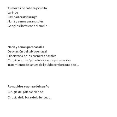
Tumores de cabeza y cuello
Laringe
Cavidad oral y faringe
Nariz y senos paranasales
Ganglios linfáticos del cuello
...
Nariz y senos paranasales
Desviación del tabique nasal
Hipertrofia de los cornetes nasales
Cirugía endoscópica de los senos paranasales
Tratamiento de la fuga de líquido cefalorraquídeo
...
Ronquidos y apnea del sueño
Cirugía del paladar blando
Cirugía de la base de la lengua
...