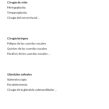
Cirugía de oído
Miringoplastia
Timpanoplastia
Cirugía del nervio facial
...
Cirugía laríngea
Pólipos de las cuerdas vocales
Quistes de las cuerdas vocales
Parálisis de las cuerdas vocales
...
Glándulas salivales
Sialendoscopia
Parotidectomía
Cirugía de la glándula submandibular
...