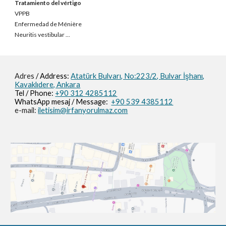
Tratamiento del vértigo
VPPB
Enfermedad de Ménière
Neuritis vestibular
...
Adres
/ Address:
Atatürk Bulvarı, No:223/2,
Bulvar İşhanı,
Kavaklıdere, Ankara
Tel / Phone:
+90 312 4285112
WhatsApp mesaj / M
essage
:
+90 539 4385112
e-mail:
iletisim@irfanyorulmaz.com