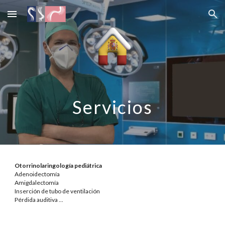
Skip to main content
Skip to navigation
Servicios
Otorrinolaringología pediátrica
Adenoidectomía
Amigdalectomía
Inserción de tubo de ventilación
Pérdida auditiva
...