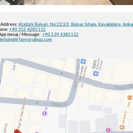
 Address:
Atatürk Bulvarı, No:223/2,
Bulvar İşhanı,
Kavaklıdere, Anka
hone:
+90 312 4285112
pp mesaj / M
essage
:
+90 539 4385112
iletisim@irfanyorulmaz.com