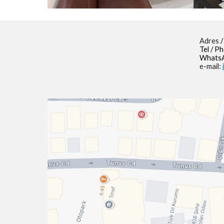
Adres
/
Tel / P
WhatsA
e-mail: