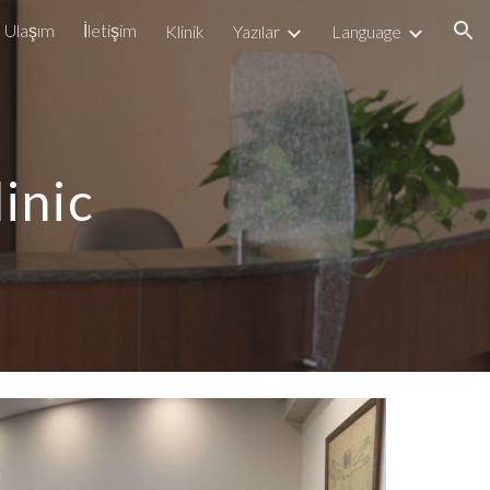
Ulaşım
İletişim
Klinik
Yazılar
Language
ion
linic